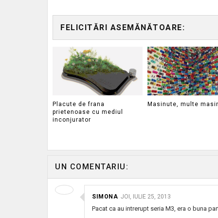
FELICITĂRI ASEMĂNĂTOARE:
Placute de frana
Masinute, multe masi
prietenoase cu mediul
inconjurator
UN COMENTARIU:
SIMONA
JOI, IULIE 25, 2013
Pacat ca au intrerupt seria M3, era o buna par