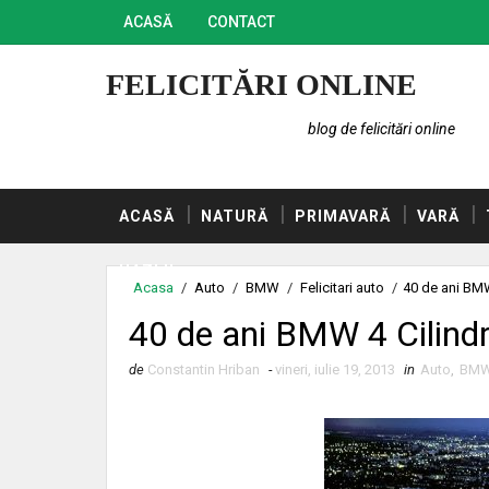
ACASĂ
CONTACT
FELICITĂRI ONLINE
blog de felicitări online
ACASĂ
NATURĂ
PRIMAVARĂ
VARĂ
HAZLII
Acasa
/
Auto
/
BMW
/
Felicitari auto
/
40 de ani BMW
40 de ani BMW 4 Cilindr
de
Constantin Hriban
-
vineri, iulie 19, 2013
in
Auto
,
BM