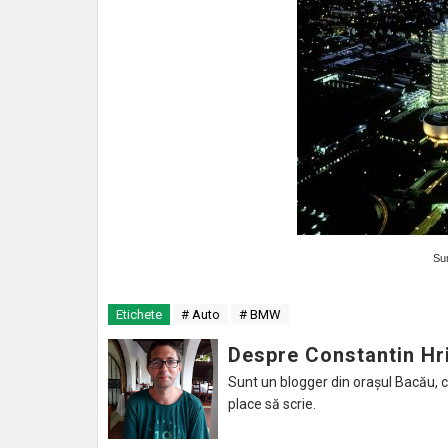
Su
Etichete
# Auto
# BMW
Despre Constantin Hr
Sunt un blogger din orașul Bacău, caru
place să scrie.