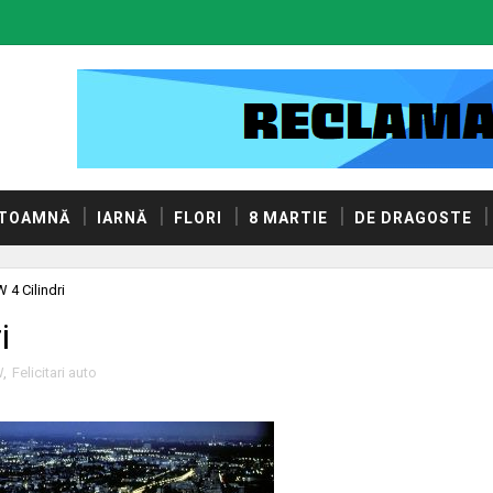
TOAMNĂ
IARNĂ
FLORI
8 MARTIE
DE DRAGOSTE
 4 Cilindri
i
W
,
Felicitari auto