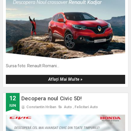
Sursa foto: Renault Romani...
Aflați Mai Multe »
12
Decopera noul Civic 5D!
IUN
Constantin Hriban
Auto
,
Felicitari Auto