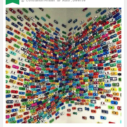
Constantin Hriban
Auto
,
Diverse