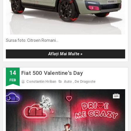
Sursa foto: Citroen Romani...
Aflați Mai Multe »
14
Fiat 500 Valentine's Day
FEB
Constantin Hriban
Auto
,
De Dragoste