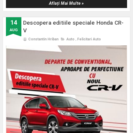
Aflați Mai Multe »
14
Descopera editiile speciale Honda CR-
V
AUG
Constantin Hriban
Auto
,
Felicitari Auto