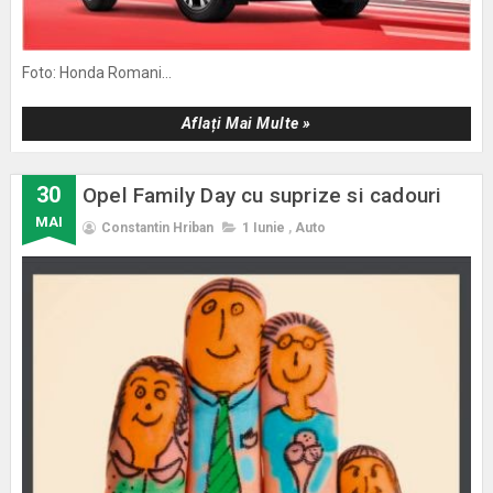
Foto: Honda Romani...
Aflați Mai Multe »
30
Opel Family Day cu suprize si cadouri
MAI
Constantin Hriban
1 Iunie
,
Auto