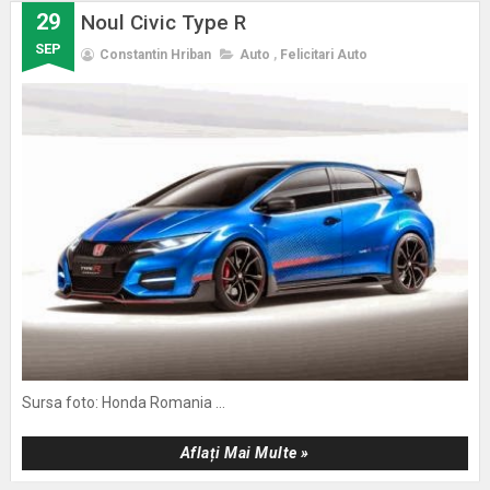
29
Noul Civic Type R
SEP
Constantin Hriban
Auto
,
Felicitari Auto
Sursa foto: Honda Romania ...
Aflați Mai Multe »