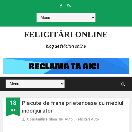
FELICITĂRI ONLINE
blog de felicitări online
18
Placute de frana prietenoase cu mediul
inconjurator
SEP
Constantin Hriban
Auto
,
Felicitari Auto