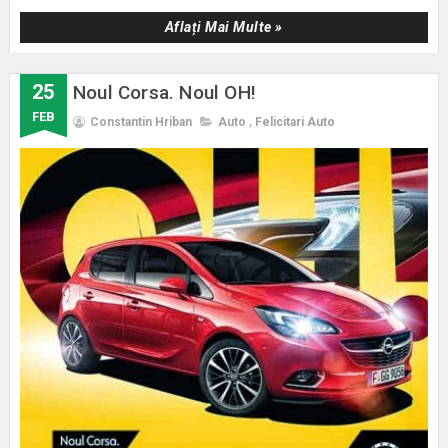
Aflați Mai Multe »
25
Noul Corsa. Noul OH!
FEB
Constantin Hriban
Auto
,
Felicitari Auto