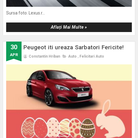
Sursa foto: Lexus.r...
Aflați Mai Multe »
30
Peugeot iti ureaza Sarbatori Fericite!
APR
Constantin Hriban
Auto
,
Felicitari Auto