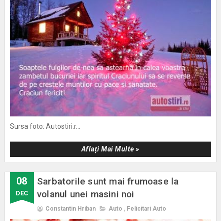
Sursa foto: Autostiri.r...
Aflați Mai Multe »
08
Sarbatorile sunt mai frumoase la
volanul unei masini noi
DEC
Constantin Hriban
Auto
,
Felicitari Auto