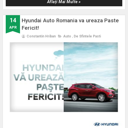
Aflați Mai Multe »
14
Hyundai Auto Romania va ureaza Paste
Fericit!
APR
Constantin Hriban
Auto
,
De Sfintele Pasti