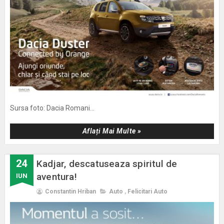
Sursa foto: Dacia Romani...
Aflați Mai Multe »
24
Kadjar, descatuseaza spiritul de
aventura!
IUN
Constantin Hriban
Auto
,
Felicitari Auto