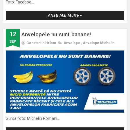
Foto: Faceboo...
Aflați Mai Multe »
12
Anvelopele nu sunt banane!
SEP
Constantin Hriban
Anvelope
,
Anvelope Michelin
Sursa foto: Michelin Romani...