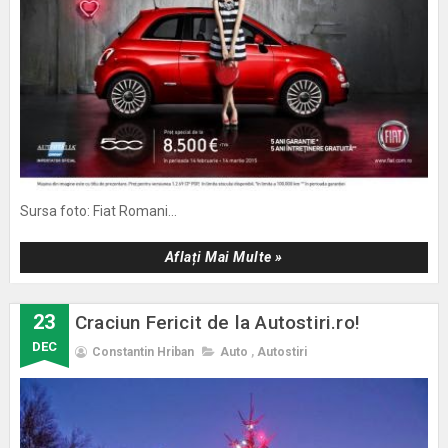
Sursa foto: Fiat Romani...
Aflați Mai Multe »
23
Craciun Fericit de la Autostiri.ro!
DEC
Constantin Hriban
Auto
,
Autostiri