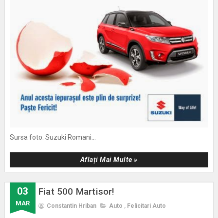
Sursa foto: Suzuki Romani...
Aflați Mai Multe »
03
Fiat 500 Martisor!
MAR
Constantin Hriban
Auto
,
Felicitari Auto