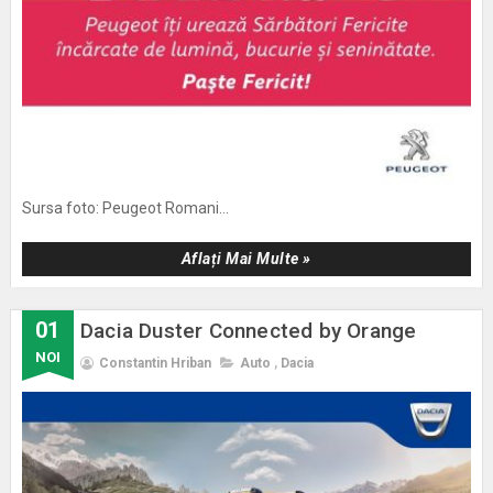
Sursa foto: Peugeot Romani...
Aflați Mai Multe »
01
Dacia Duster Connected by Orange
NOI
Constantin Hriban
Auto
,
Dacia