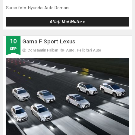
Sursa foto: Hyundai Auto Romani...
Aflați Mai Multe »
10
Gama F Sport Lexus
SEP
Constantin Hriban
Auto
,
Felicitari Auto