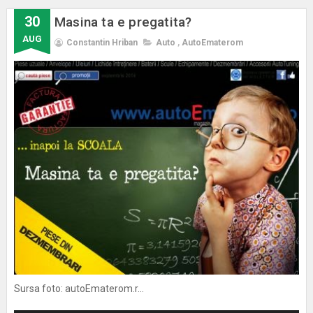
30
Masina ta e pregatita?
AUG
Constantin Hriban
Auto
,
AutoEmaterom
Sursa foto: autoEmaterom.r...