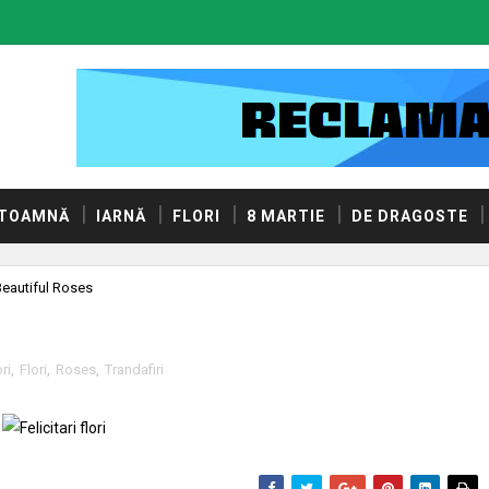
TOAMNĂ
IARNĂ
FLORI
8 MARTIE
DE DRAGOSTE
Beautiful Roses
ori
,
Flori
,
Roses
,
Trandafiri