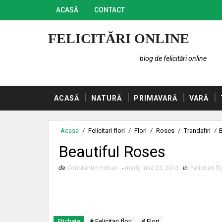
ACASĂ
CONTACT
FELICITĂRI ONLINE
blog de felicitări online
ACASĂ
NATURĂ
PRIMAVARĂ
VARĂ
HAZLII
Acasa
/
Felicitari flori
/
Flori
/
Roses
/
Trandafiri
/
Beautiful Roses
de
Constantin Hriban
-
marți, iulie 23, 2013
in
Felicitari fl
Etichete
# Felicitari flori
# Flori