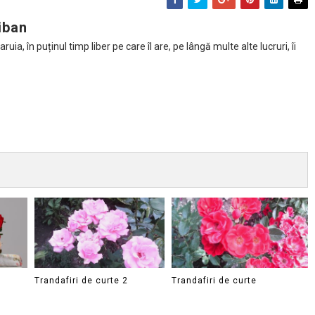
iban
ia, în puținul timp liber pe care îl are, pe lângă multe alte lucruri, îi
Trandafiri de curte 2
Trandafiri de curte