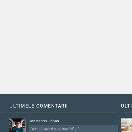
ULTIMELE COMENTARII
ULT
Constantin Hriban
"sunt de acord cu d-voastră! :) "