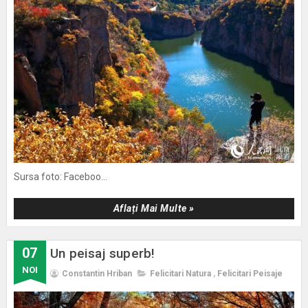
Sursa foto: Faceboo...
Aflați Mai Multe »
07
Un peisaj superb!
NOI
Constantin Hriban
Felicitari Natura
,
Felicitari Peisaje