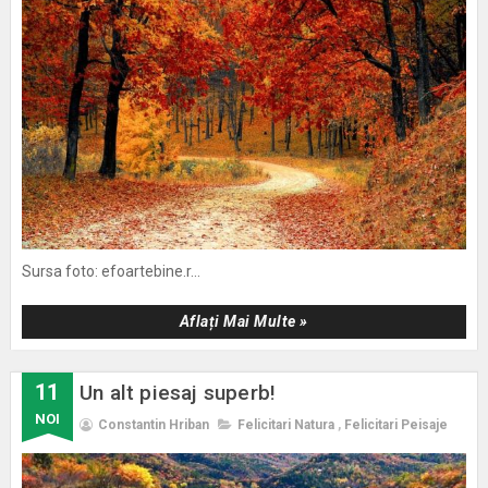
Sursa foto: efoartebine.r...
Aflați Mai Multe »
11
Un alt piesaj superb!
NOI
Constantin Hriban
Felicitari Natura
,
Felicitari Peisaje