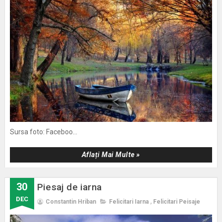
Sursa foto: Faceboo...
Aflați Mai Multe »
30
Piesaj de iarna
DEC
Constantin Hriban
Felicitari Iarna
,
Felicitari Peisaje