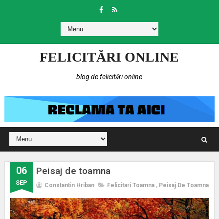
FELICITĂRI ONLINE
blog de felicitări online
06
Peisaj de toamna
SEP
Constantin Hriban
Felicitari Toamna
,
Peisaj De Toamna