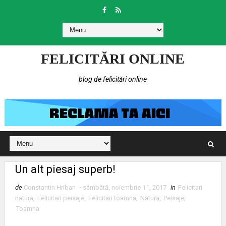
FELICITĂRI ONLINE
blog de felicitări online
Un alt piesaj superb!
de
Constantin Hriban
-
sâmbătă, noiembrie 11, 2017
in
Felicitari
natura
,
Felicitari peisaje
,
Felicitari toamna
,
Natura
,
Peisaje
,
Toamna