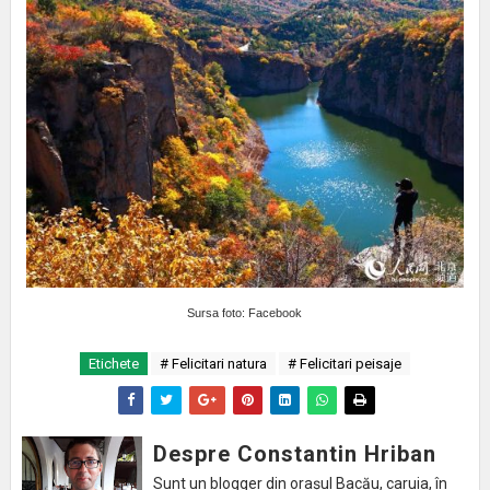
Sursa foto: Facebook
Etichete
# Felicitari natura
# Felicitari peisaje
Despre Constantin Hriban
Sunt un blogger din orașul Bacău, caruia, în