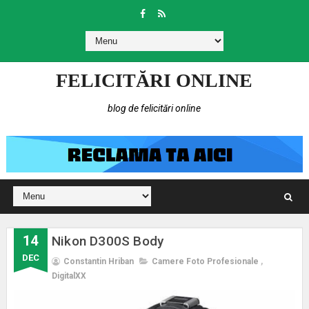
FELICITĂRI ONLINE
blog de felicitări online
14
Nikon D300S Body
DEC
Constantin Hriban
Camere Foto Profesionale
,
DigitalXX