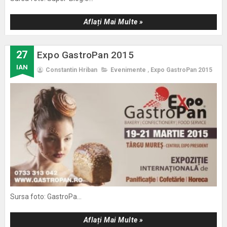
Aflați Mai Multe »
27
Expo GastroPan 2015
IAN
Constantin Hriban
Evenimente
,
Expo GastroPan 2015
Sursa foto: GastroPa...
Aflați Mai Multe »