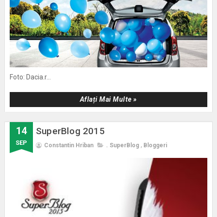
Foto: Dacia.r...
Aflați Mai Multe »
14
SuperBlog 2015
SEP
Constantin Hriban
. SuperBlog
,
Bloggeri