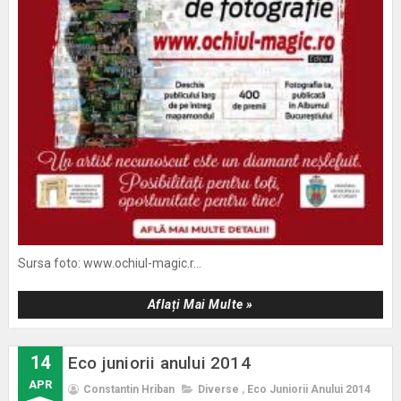
Sursa foto: www.ochiul-magic.r...
Aflați Mai Multe »
14
Eco juniorii anului 2014
APR
Constantin Hriban
Diverse
,
Eco Juniorii Anului 2014