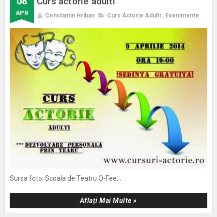
08
Curs actorie adulti
APR
Constantin Hriban
Curs Actorie Adulti
,
Evenimente
Sursa foto: Scoala de Teatru Q-Fee...
Aflați Mai Multe »