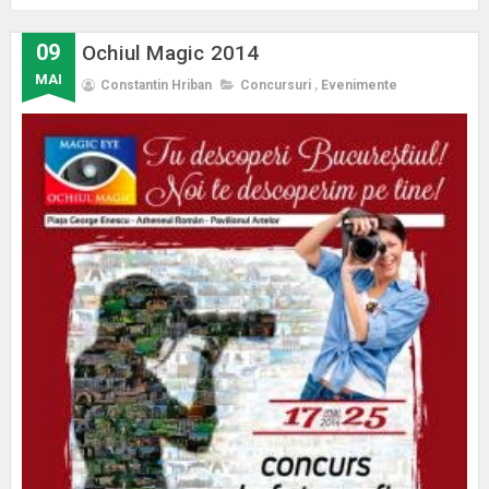
09
Ochiul Magic 2014
MAI
Constantin Hriban
Concursuri
,
Evenimente