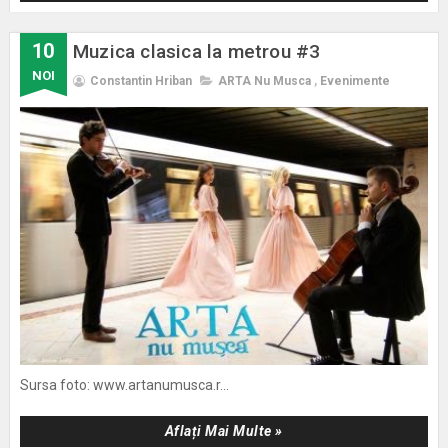
10
Muzica clasica la metrou #3
NOI
Constantin Hriban
ARTA Nu Musca
,
Evenimente
Sursa foto: www.artanumusca.r...
Aflați Mai Multe »