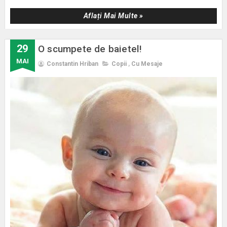
Aflați Mai Multe »
29
O scumpete de baietel!
MAI
Constantin Hriban
Copii
,
Cu Mesaje