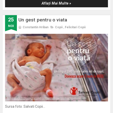
Aflați Mai Multe »
25
Un gest pentru o viata
NOI
Constantin Hriban
Copii
,
Felicitari Copii
Sursa foto: Salvati Copii...