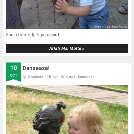
Sursa foto: http://go.funpic.h...
Aflați Mai Multe »
10
Danseaza!
OCT
Constantin Hriban
Copii
,
Danseaza