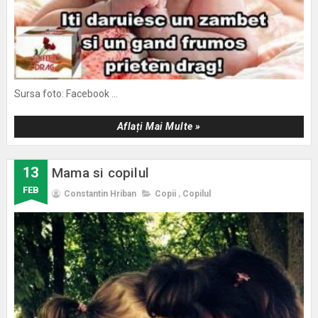
Sursa foto: Facebook ...
Aflați Mai Multe »
13
Mama si copilul
FEB
Constantin Hriban
Copii
,
Copilul