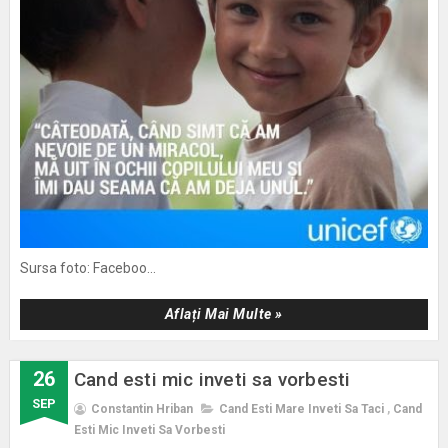
Sursa foto: Faceboo...
Aflați Mai Multe »
26
Cand esti mic inveti sa vorbesti
SEP
Constantin Hriban
Cand Esti Mare Inveti Sa Taci
,
Cand
Esti Mic Inveti Sa Vorbesti