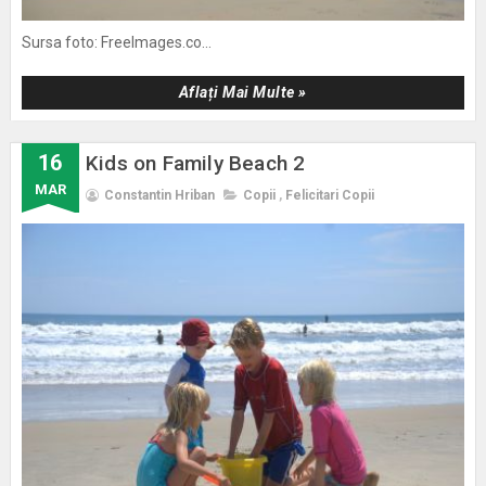
Sursa foto: FreeImages.co...
Aflați Mai Multe »
16
Kids on Family Beach 2
MAR
Constantin Hriban
Copii
,
Felicitari Copii