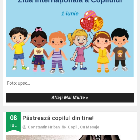
Foto: upsc...
Aflați Mai Multe »
08
Păstrează copilul din tine!
IUL
Constantin Hriban
Copii
,
Cu Mesaje