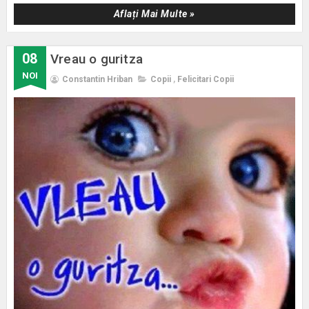
Aflați Mai Multe »
08
Vreau o guritza
NOI
Constantin Hriban
Copii
,
Felicitari Copii