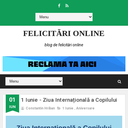
FELICITĂRI ONLINE
blog de felicitări online
01
1 Iunie - Ziua Internațională a Copilului
IUN
Constantin Hriban
1 Iunie
,
Aniversare