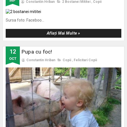
SEP
Constantin Hriban
2 Bostanei Mititei
,
Copii
Sursa foto: Faceboo...
Aflați Mai Multe »
12
Pupa cu foc!
OCT
Constantin Hriban
Copii
,
Felicitari Copii