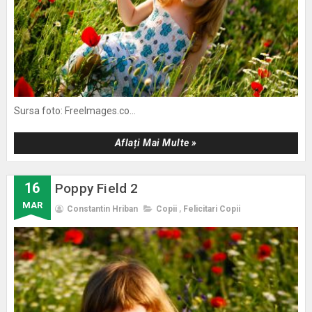
Sursa foto: FreeImages.co...
Aflați Mai Multe »
16
Poppy Field 2
MAR
Constantin Hriban
Copii
,
Felicitari Copii