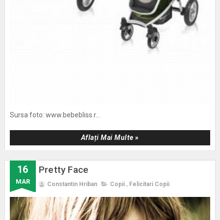
Sursa foto: www.bebebliss.r...
Aflați Mai Multe »
16
Pretty Face
MAR
Constantin Hriban
Copii
,
Felicitari Copii