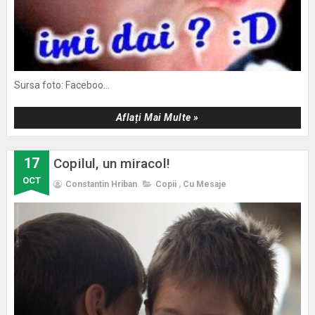
Sursa foto: Faceboo...
Aflați Mai Multe »
17
Copilul, un miracol!
OCT
Constantin Hriban
Copii
,
Cu Mesaje