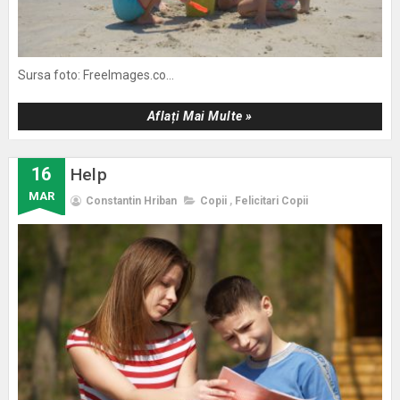
Sursa foto: FreeImages.co...
Aflați Mai Multe »
16
Help
MAR
Constantin Hriban
Copii
,
Felicitari Copii