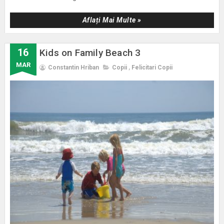
Aflați Mai Multe »
16
Kids on Family Beach 3
MAR
Constantin Hriban
Copii
,
Felicitari Copii