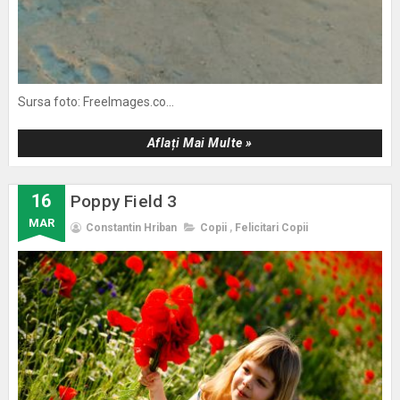
Sursa foto: FreeImages.co...
Aflați Mai Multe »
16
Poppy Field 3
MAR
Constantin Hriban
Copii
,
Felicitari Copii