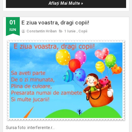
Aflați Mai Multe »
01
E ziua voastra, dragi copii!
IUN
Constantin Hriban
1 Iunie
,
Copii
Sursa foto: interferente.r...