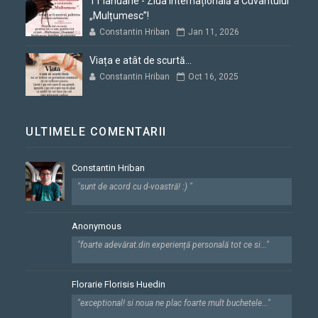
11 Ianuarie - Ziua Internațională a Cuvântului
„Mulțumesc”!
Constantin Hriban
Jan 11, 2026
Viața e atât de scurtă...
Constantin Hriban
Oct 16, 2025
ULTIMELE COMENTARII
Constantin Hriban
"sunt de acord cu d-voastră! :) "
Anonymous
"foarte adevărat.din experiență personală tot ce si..."
Florarie Florisis Huedin
"exceptional! si noua ne plac foarte mult buchetele..."