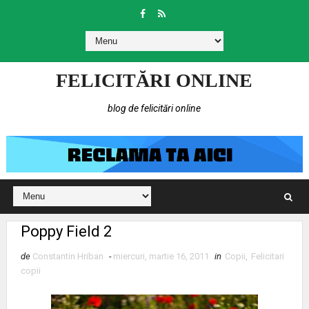
FELICITĂRI ONLINE
blog de felicitări online
Poppy Field 2
de
Constantin Hriban
-
miercuri, martie 16, 2011
in
Copii
,
Felicitari
copii