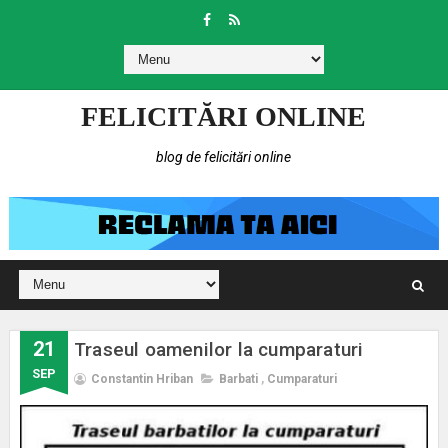
FELICITĂRI ONLINE
blog de felicitări online
21
Traseul oamenilor la cumparaturi
SEP
Constantin Hriban
Barbati
,
Cumparaturi