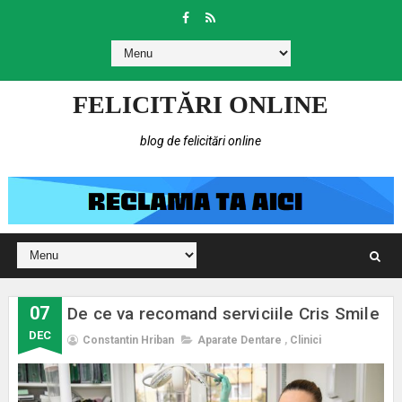
FELICITĂRI ONLINE
blog de felicitări online
07
De ce va recomand serviciile Cris Smile
DEC
Constantin Hriban
Aparate Dentare
,
Clinici