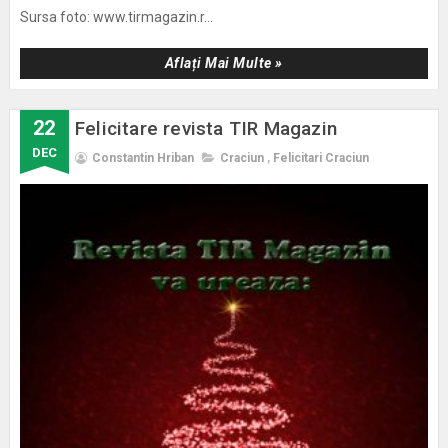
Sursa foto: www.tirmagazin.r...
Aflați Mai Multe »
22
Felicitare revista TIR Magazin
DEC
Constantin Hriban
Craciun
,
Felicitari Craciun