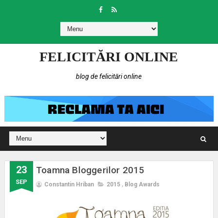
FELICITĂRI ONLINE
blog de felicitări online
23
Toamna Bloggerilor 2015
SEP
Constantin Hriban
2015
,
Blog Awards