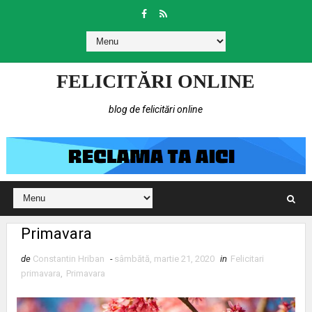
FELICITĂRI ONLINE
blog de felicitări online
Primavara
de
Constantin Hriban
-
sâmbătă, martie 21, 2020
in
Felicitari
primavara
,
Primavara