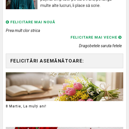
multe alte lucruri, îi place să scrie.
FELICITARE MAI NOUĂ
Prea mult clor strica
FELICITARE MAI VECHE
Dragobetele saruta fetele
FELICITĂRI ASEMĂNĂTOARE:
8 Martie, La mulți ani!