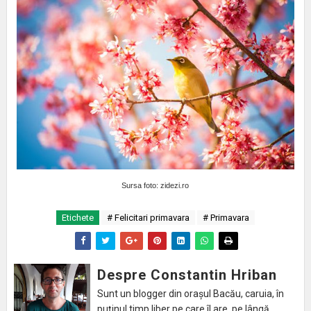
Sursa foto: zidezi.ro
Etichete
# Felicitari primavara
# Primavara
Despre Constantin Hriban
Sunt un blogger din orașul Bacău, caruia, în
puținul timp liber pe care îl are, pe lângă