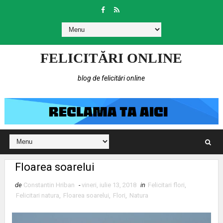
FELICITĂRI ONLINE
blog de felicitări online
Floarea soarelui
de
Constantin Hriban
-
vineri, iulie 13, 2018
in
Felicitari flori
,
Felicitari natura
,
Floarea soarelui
,
Flori
,
Natura