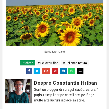
Sursa foto: rtr.md
Etichete
# Felicitari flori
# Felicitari natura
Despre Constantin Hriban
Sunt un blogger din orașul Bacău, caruia, în
puținul timp liber pe care îl are, pe lângă
multe alte lucruri, îi place să scrie.