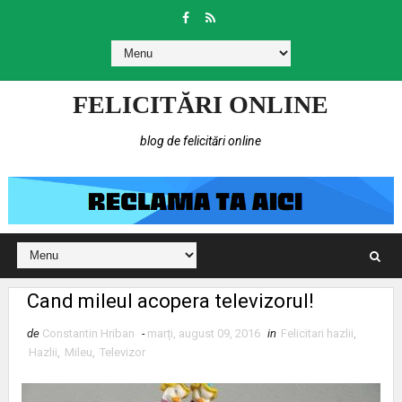
FELICITĂRI ONLINE
blog de felicitări online
Cand mileul acopera televizorul!
de
Constantin Hriban
-
marți, august 09, 2016
in
Felicitari hazlii
,
Hazlii
,
Mileu
,
Televizor