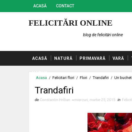
ACASĂ
CONTACT
FELICITĂRI ONLINE
blog de felicitări online
ACASĂ
NATURĂ
PRIMAVARĂ
VARĂ
HAZLII
Acasa
/
Felicitari flori
/
Flori
/
Trandafiri
/
Un buchet 
Trandafiri
de
Constantin Hriban
-
miercuri, martie 25, 2015
in
Felicit