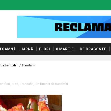
TOAMNĂ
IARNĂ
FLORI
8 MARTIE
DE DRAGOSTE
de trandafiri
/
Trandafiri
ari flori
,
Flori
,
Trandafiri
,
Un buchet de trandafiri