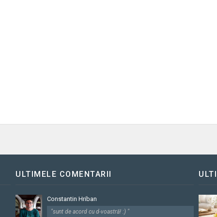
ULTIMELE COMENTARII
ULT
Constantin Hriban
"sunt de acord cu d-voastră! :) "