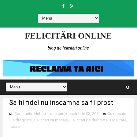
FELICITĂRI ONLINE
blog de felicitări online
Sa fii fidel nu inseamna sa fii prost
de
Constantin Hriban
-
miercuri, decembrie 03, 2014
in
Cu mesaje
,
De dragoste
,
Felicitari cu mesaje
,
Felicitari de dragoste
,
Fidelitate
,
Iubire