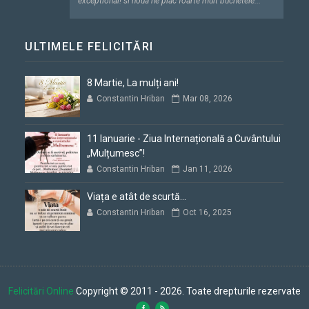
"exceptional! si noua ne plac foarte mult buchetele..."
ULTIMELE FELICITĂRI
8 Martie, La mulți ani!
Constantin Hriban
Mar 08, 2026
11 Ianuarie - Ziua Internațională a Cuvântului
„Mulțumesc”!
Constantin Hriban
Jan 11, 2026
Viața e atât de scurtă...
Constantin Hriban
Oct 16, 2025
Felicitări Online
Copyright © 2011 - 2026. Toate drepturile rezervate