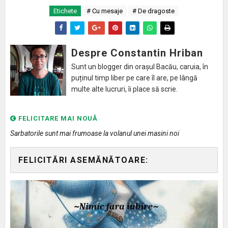
Etichete
# Cu mesaje
# De dragoste
Despre Constantin Hriban
Sunt un blogger din orașul Bacău, caruia, în
puținul timp liber pe care îl are, pe lângă
multe alte lucruri, îi place să scrie.
FELICITARE MAI NOUĂ
Sarbatorile sunt mai frumoase la volanul unei masini noi
FELICITĂRI ASEMĂNĂTOARE: