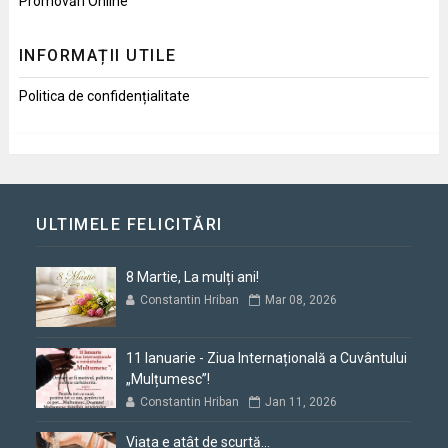
Promovări Online
INFORMAȚII UTILE
Politica de confidențialitate
ULTIMELE FELICITĂRI
8 Martie, La mulți ani!
Constantin Hriban
Mar 08, 2026
11 Ianuarie - Ziua Internațională a Cuvântului
„Mulțumesc”!
Constantin Hriban
Jan 11, 2026
Viața e atât de scurtă...