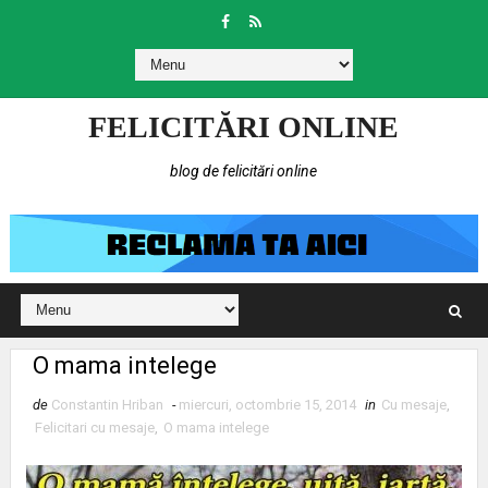
FELICITĂRI ONLINE
blog de felicitări online
O mama intelege
de
Constantin Hriban
-
miercuri, octombrie 15, 2014
in
Cu mesaje
,
Felicitari cu mesaje
,
O mama intelege