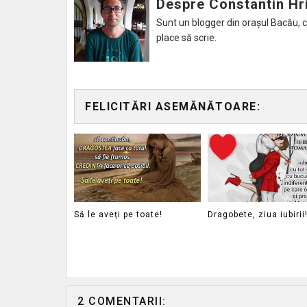
Despre Constantin Hr
Sunt un blogger din orașul Bacău, caru
place să scrie.
FELICITĂRI ASEMĂNĂTOARE:
Să le aveți pe toate!
Dragobete, ziua iubirii
2 COMENTARII: