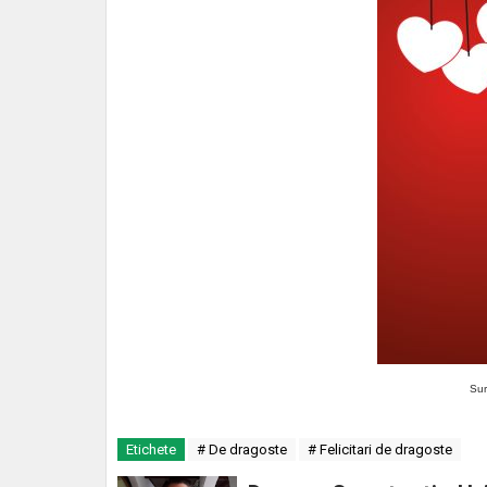
Sur
Etichete
# De dragoste
# Felicitari de dragoste