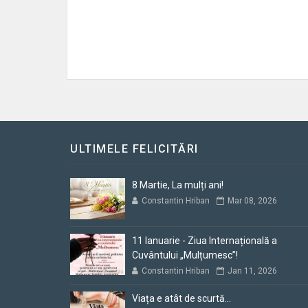
ULTIMELE FELICITĂRI
8 Martie, La mulți ani!
Constantin Hriban
Mar 08, 2026
11 Ianuarie - Ziua Internațională a
Cuvântului „Mulțumesc”!
Constantin Hriban
Jan 11, 2026
Viața e atât de scurtă...