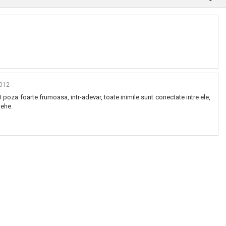
2012
. O poza foarte frumoasa, intr-adevar, toate inimile sunt conectate intre ele,
hehe.