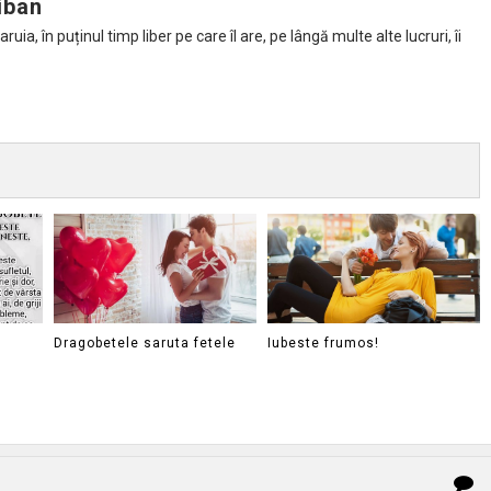
iban
ia, în puținul timp liber pe care îl are, pe lângă multe alte lucruri, îi
!
Dragobetele saruta fetele
Iubeste frumos!