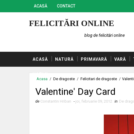
ACASĂ
CONTACT
FELICITĂRI ONLINE
blog de felicitări online
ACASĂ
NATURĂ
PRIMAVARĂ
VARĂ
HAZLII
Acasa
/
De dragoste
/
Felicitari de dragoste
/
Valent
Valentine' Day Card
de
Constantin Hriban
-
joi, februarie 09, 2012
in
De drag