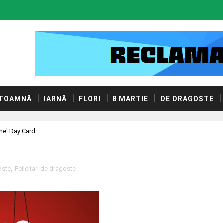
TOAMNĂ
IARNĂ
FLORI
8 MARTIE
DE DRAGOSTE
ine' Day Card
oste
,
Felicitari de dragoste