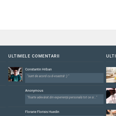
ULTIMELE COMENTARII
ULT
Constantin Hriban
"sunt de acord cu d-voastră! :) "
Anonymous
"foarte adevărat.din experiență personală tot ce si..."
Florarie Florisis Huedin