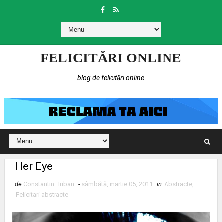
FELICITĂRI ONLINE
blog de felicitări online
Her Eye
de
Constantin Hriban
-
sâmbătă, martie 05, 2011
in
Abstracte
,
Felicitari abstracte