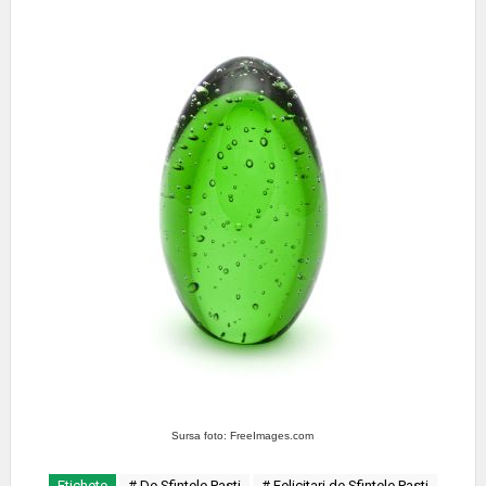
Sursa foto: FreeImages.com
Etichete
# De Sfintele Pasti
# Felicitari de Sfintele Pasti