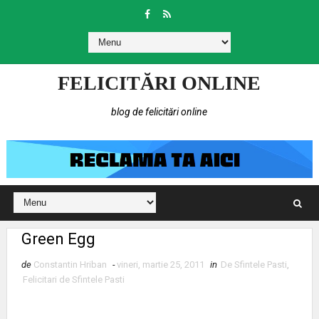
FELICITĂRI ONLINE
blog de felicitări online
Green Egg
de
Constantin Hriban
-
vineri, martie 25, 2011
in
De Sfintele Pasti
,
Felicitari de Sfintele Pasti