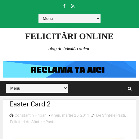
FELICITĂRI ONLINE
blog de felicitări online
Easter Card 2
de
Constantin Hriban
-
vineri, martie 25, 2011
in
De Sfintele Pasti
,
Felicitari de Sfintele Pasti