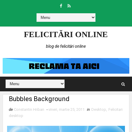
FELICITĂRI ONLINE
blog de felicitări online
Bubbles Background
de
Constantin Hriban
-
vineri, martie 25, 2011
in
Desktop
,
Felicitari
desktop