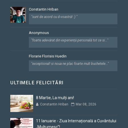
Constantin Hriban
"sunt de acord cu d-voastră! :) "
Anonymous
"foarte adevărat.din experiență personală tot ce si..."
Florarie Florisis Huedin
"exceptional! si noua ne plac foarte mult buchetele..."
ULTIMELE FELICITĂRI
8 Martie, La mulți ani!
Constantin Hriban
Mar 08, 2026
11 Ianuarie - Ziua Internațională a Cuvântului
„Mulțumesc”!